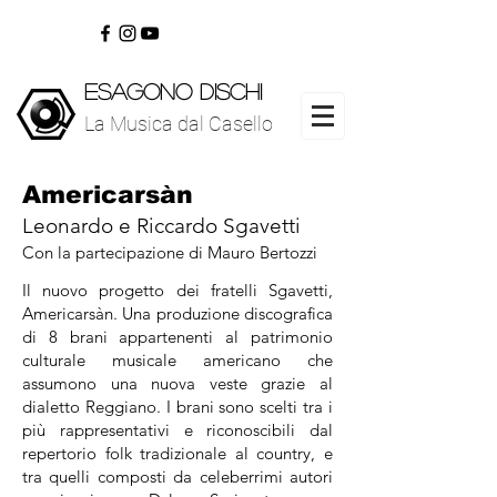
ESAGONO DISCHI
La Musica dal Casello
www.esagonodischi.com
La Musica dal Casello
Americarsàn
Leonardo e Riccardo Sgavetti
Con la partecipazione di Mauro Bertozzi
Il nuovo progetto dei fratelli Sgavetti,
Americarsàn. Una produzione discografica
di 8 brani appartenenti al patrimonio
culturale musicale americano che
assumono una nuova veste grazie al
dialetto Reggiano. I brani sono scelti tra i
più rappresentativi e riconoscibili dal
repertorio folk tradizionale al country, e
tra quelli composti da celeberrimi autori