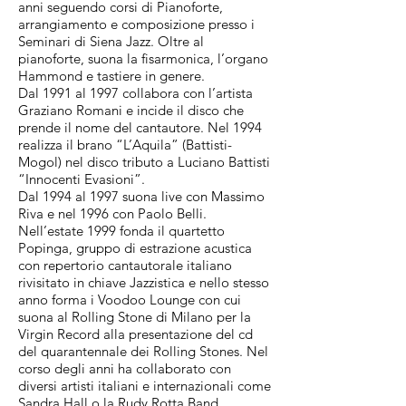
anni seguendo corsi di Pianoforte,
arrangiamento e composizione presso i
Seminari di Siena Jazz. Oltre al
pianoforte, suona la fisarmonica, l’organo
Hammond e tastiere in genere.
Dal 1991 al 1997 collabora con l’artista
Graziano Romani e incide il disco che
prende il nome del cantautore. Nel 1994
realizza il brano “L’Aquila” (Battisti-
Mogol) nel disco tributo a Luciano Battisti
“Innocenti Evasioni”.
Dal 1994 al 1997 suona live con Massimo
Riva e nel 1996 con Paolo Belli.
Nell’estate 1999 fonda il quartetto
Popinga, gruppo di estrazione acustica
con repertorio cantautorale italiano
rivisitato in chiave Jazzistica e nello stesso
anno forma i Voodoo Lounge con cui
suona al Rolling Stone di Milano per la
Virgin Record alla presentazione del cd
del quarantennale dei Rolling Stones. Nel
corso degli anni ha collaborato con
diversi artisti italiani e internazionali come
Sandra Hall o la Rudy Rotta Band.