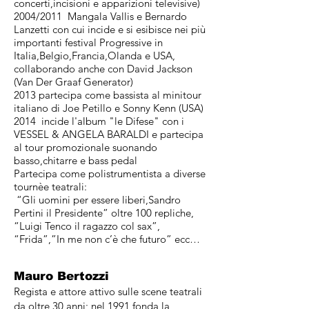
concerti,incisioni e apparizioni televisive)
2004/2011 Mangala Vallis e Bernardo
Lanzetti con cui incide e si esibisce nei più
importanti festival Progressive in
Italia,Belgio,Francia,Olanda e USA,
collaborando anche con David Jackson
(Van Der Graaf Generator)
2013 partecipa come bassista al minitour
italiano di Joe Petillo e Sonny Kenn (USA)
2014 incide l'album "le Difese" con i
VESSEL & ANGELA BARALDI e partecipa
al tour promozionale suonando
basso,chitarre e bass pedal
Partecipa come polistrumentista a diverse
tournèe teatrali:
“Gli uomini per essere liberi,Sandro
Pertini il Presidente” oltre 100 repliche,
“Luigi Tenco il ragazzo col sax”,
“Frida”,”In me non c’è che futuro” ecc…
Mauro Bertozzi
Regista e attore attivo sulle scene teatrali
da oltre 30 anni; nel 1991 fonda la