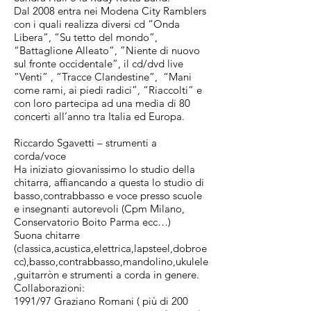
Dal 2008 entra nei Modena City Ramblers
con i quali realizza diversi cd “Onda
Libera”, “Su tetto del mondo”,
“Battaglione Alleato”, ”Niente di nuovo
sul fronte occidentale”, il cd/dvd live
“Venti” , “Tracce Clandestine”, “Mani
come rami, ai piedi radici”, “Riaccolti” e
con loro partecipa ad una media di 80
concerti all’anno tra Italia ed Europa.
Riccardo Sgavetti – strumenti a
corda/voce
Ha iniziato giovanissimo lo studio della
chitarra, affiancando a questa lo studio di
basso,contrabbasso e voce presso scuole
e insegnanti autorevoli (Cpm Milano,
Conservatorio Boito Parma ecc…)
Suona chitarre
(classica,acustica,elettrica,lapsteel,dobroe
cc),basso,contrabbasso,mandolino,ukulele
,guitarròn e strumenti a corda in genere.
Collaborazioni:
1991/97 Graziano Romani ( più di 200