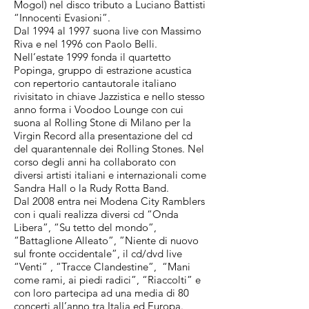
Mogol) nel disco tributo a Luciano Battisti
“Innocenti Evasioni”.
Dal 1994 al 1997 suona live con Massimo
Riva e nel 1996 con Paolo Belli.
Nell’estate 1999 fonda il quartetto
Popinga, gruppo di estrazione acustica
con repertorio cantautorale italiano
rivisitato in chiave Jazzistica e nello stesso
anno forma i Voodoo Lounge con cui
suona al Rolling Stone di Milano per la
Virgin Record alla presentazione del cd
del quarantennale dei Rolling Stones. Nel
corso degli anni ha collaborato con
diversi artisti italiani e internazionali come
Sandra Hall o la Rudy Rotta Band.
Dal 2008 entra nei Modena City Ramblers
con i quali realizza diversi cd “Onda
Libera”, “Su tetto del mondo”,
“Battaglione Alleato”, ”Niente di nuovo
sul fronte occidentale”, il cd/dvd live
“Venti” , “Tracce Clandestine”, “Mani
come rami, ai piedi radici”, “Riaccolti” e
con loro partecipa ad una media di 80
concerti all’anno tra Italia ed Europa.