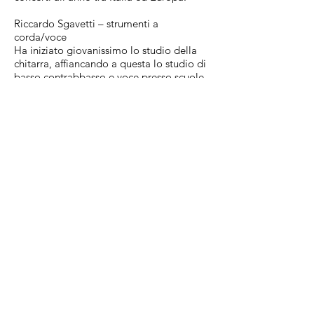
Riccardo Sgavetti – strumenti a
corda/voce
Ha iniziato giovanissimo lo studio della
chitarra, affiancando a questa lo studio di
basso,contrabbasso e voce presso scuole
e insegnanti autorevoli (Cpm Milano,
Conservatorio Boito Parma ecc…)
Suona chitarre
(classica,acustica,elettrica,lapsteel,dobroe
cc),basso,contrabbasso,mandolino,ukulele
,guitarròn e strumenti a corda in genere.
Collaborazioni:
1991/97 Graziano Romani ( più di 200
concerti,incisioni e apparizioni televisive)
2004/2011 Mangala Vallis e Bernardo
Lanzetti con cui incide e si esibisce nei più
importanti festival Progressive in
Italia,Belgio,Francia,Olanda e USA,
collaborando anche con David Jackson
(Van Der Graaf Generator)
2013 partecipa come bassista al minitour
italiano di Joe Petillo e Sonny Kenn (USA)