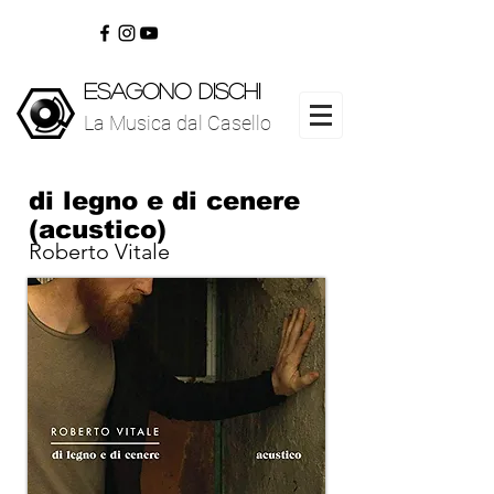
ESAGONO DISCHI
La Musica dal Casello
www.esagonodischi.com
La Musica dal Casello
di legno e di cenere
(acustico)
Roberto Vitale