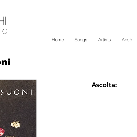
I
lo
Home
Songs
Artists
Acsè
ni
Ascolta: