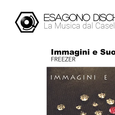
www.esagonodischi.com
ESAGONO DISCH
La Musica dal Casello
La Musica dal Casel
Immagini e Suo
FREEZER