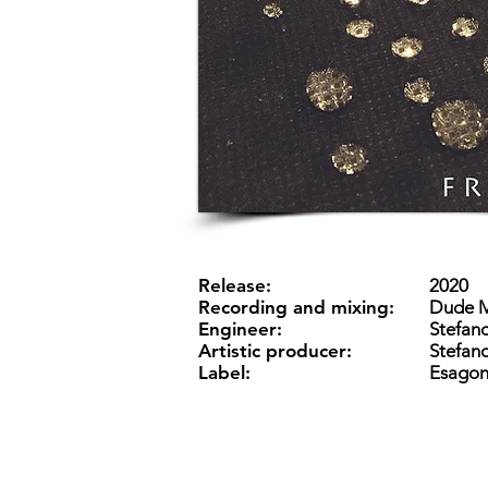
Release:
2020
Recording and mixing:
Dude M
Engineer:
Stefano
Artistic producer:
Stefan
Label:
Esagon