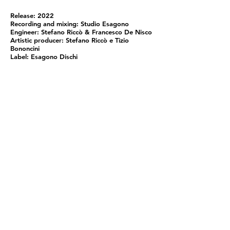
Release: 2022
Recording and mixing: Studio Esagono
Engineer: Stefano Riccò & Francesco De Nisco
Artistic producer: Stefano Riccò e Tizio
Bononcini
Label: Esagono Dischi