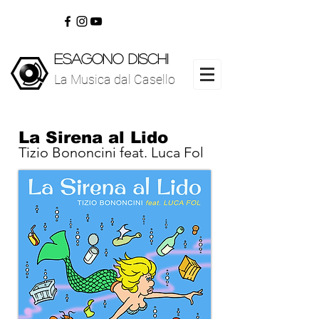
ESAGONO DISCHI
La Musica dal Casello
www.esagonodischi.com
La Musica dal Casello
La Sirena al Lido
Tizio Bononcini feat. Luca Fol