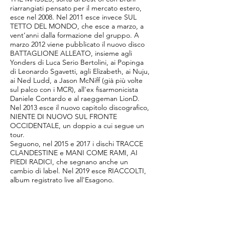
riarrangiati pensato per il mercato estero,
esce nel 2008. Nel 2011 esce invece SUL
TETTO DEL MONDO, che esce a marzo, a
vent’anni dalla formazione del gruppo. A
marzo 2012 viene pubblicato il nuovo disco
BATTAGLIONE ALLEATO, insieme agli
Yonders di Luca Serio Bertolini, ai Popinga
di Leonardo Sgavetti, agli Elizabeth, ai Nuju,
ai Ned Ludd, a Jason McNiff (già più volte
sul palco con i MCR), all'ex fisarmonicista
Daniele Contardo e al raeggeman LionD.
Nel 2013 esce il nuovo capitolo discografico,
NIENTE DI NUOVO SUL FRONTE
OCCIDENTALE, un doppio a cui segue un
tour.
Seguono, nel 2015 e 2017 i dischi TRACCE
CLANDESTINE e MANI COME RAMI, AI
PIEDI RADICI, che segnano anche un
cambio di label. Nel 2019 esce RIACCOLTI,
album registrato live all'Esagono.
Releases