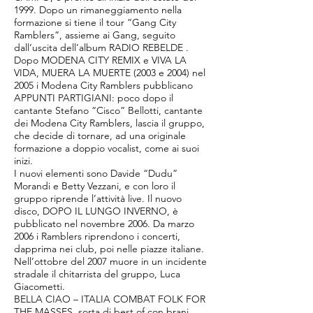
1999. Dopo un rimaneggiamento nella
formazione si tiene il tour “Gang City
Ramblers”, assieme ai Gang, seguito
dall’uscita dell’album RADIO REBELDE .
Dopo MODENA CITY REMIX e VIVA LA
VIDA, MUERA LA MUERTE (2003 e 2004) nel
2005 i Modena City Ramblers pubblicano
APPUNTI PARTIGIANI: poco dopo il
cantante Stefano “Cisco” Bellotti, cantante
dei Modena City Ramblers, lascia il gruppo,
che decide di tornare, ad una originale
formazione a doppio vocalist, come ai suoi
inizi.
I nuovi elementi sono Davide “Dudu”
Morandi e Betty Vezzani, e con loro il
gruppo riprende l’attività live. Il nuovo
disco, DOPO IL LUNGO INVERNO, è
pubblicato nel novembre 2006. Da marzo
2006 i Ramblers riprendono i concerti,
dapprima nei club, poi nelle piazze italiane.
Nell’ottobre del 2007 muore in un incidente
stradale il chitarrista del gruppo, Luca
Giacometti.
BELLA CIAO – ITALIA COMBAT FOLK FOR
THE MASSES, sorta di best of con brani