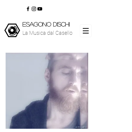
ESAGONO DISCHI
La Musica dal Casello
www.esagonodischi.com
La Musica dal Casello