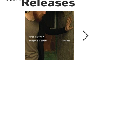
Releases
Sede Operativa:
Studio Esagono
)
Via Sant'Agata 4, Rubiera (RE