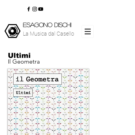
ESAGONO DISCHI
La Musica dal Casello
www.esagonodischi.com
La Musica dal Casello
Ultimi
Il Geometra