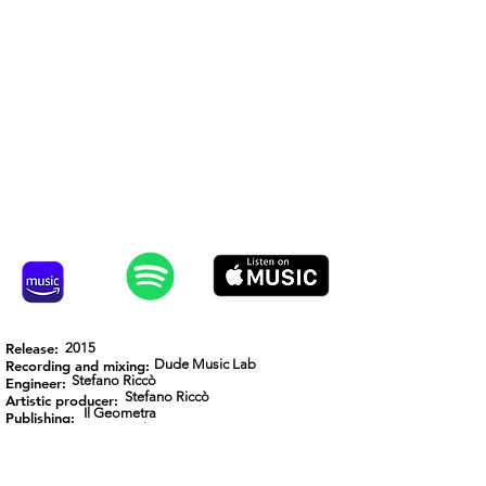
Release:
2015
Dude Music Lab
Recording and mixing:
Stefano Riccò
Engineer:
Stefano Riccò
Artistic producer:
Il Geometra
Publishing:
Esagono Dischi
Label: