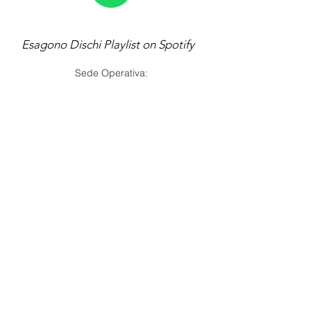
Esagono Dischi Playlist on Spotify
Sede Operativa:
Studio Esagono
)
Via Sant'Agata 4, Rubiera (RE
Esagono Dischi è un marchio utlizzato da Dude Music
Lab, Via Filatoio 10, 42015 Correggio (RE) - P.iva